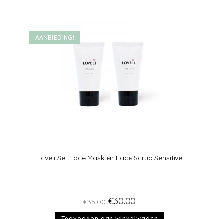
d
5.00
uit 5
AANBIEDING!
Loveli Set Face Mask en Face Scrub Sensitive
€
30.00
€
35.00
Toevoegen aan winkelwagen