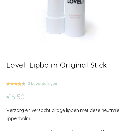
Loveli Lipbalm Original Stick
2
beoordelingen
Gewaarde
2
€
6.50
erd
4.00
op 5
gebaseer
Verzorg en verzacht droge lippen met deze neutrale
d op
klant
waarderin
lippenbalm.
gen