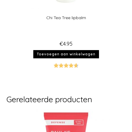
Chi Tea Tree lipbalm
€
4.95
Toevoegen aan winkelwagen
Gewaardeer
d
4.67
uit 5
Gerelateerde producten