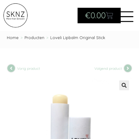
€
0.00
Home
>
Producten
>
Loveli Lipbalm Original Stick
Vorig product
Volgend product