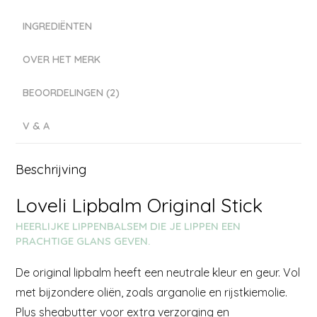
INGREDIËNTEN
OVER HET MERK
BEOORDELINGEN (2)
V & A
Beschrijving
Loveli Lipbalm Original Stick
HEERLIJKE LIPPENBALSEM DIE JE LIPPEN EEN
PRACHTIGE GLANS GEVEN.
De original lipbalm heeft een neutrale kleur en geur. Vol
met bijzondere oliën, zoals arganolie en rijstkiemolie.
Plus sheabutter voor extra verzorging en