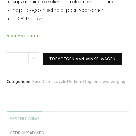
vrij van minerale oliën, petroleum en paraffine
helpt droge en schrale lippen voorkomen
100% troepvrij
3 op voorraad
-
+
TOEVOEGEN AAN WINKELWAGEN
Categorieën:
Face Care
,
Loveli
,
Merken
,
Oog, en Lipverzorging
BESCHRIJVING
GEBRUIKSADVIES