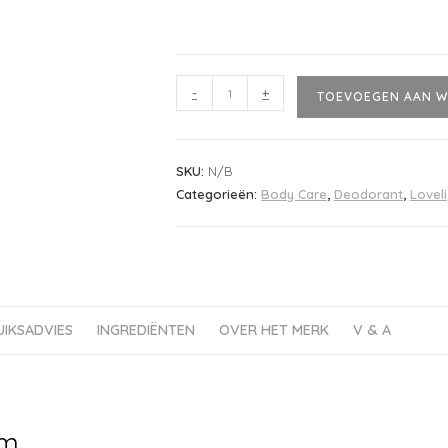
-
+
TOEVOEGEN AAN W
SKU:
N/B
Categorieën:
Body Care
,
Deodorant
,
Loveli
UIKSADVIES
INGREDIËNTEN
OVER HET MERK
V & A
om