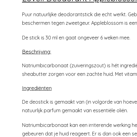
Puur natuurlijke deodorantstick die echt werkt. Ge
beschermen tegen zweetgeur. Appleblossom is een za
De stick is 30 ml en gaat ongeveer 6 weken mee.
Beschrijving:
Natriumbicarbonaat (zuiveringszout) is hét ingred
sheabutter zorgen voor een zachte huid. Met vitami
Ingrediënten
De deostick is gemaakt van (in volgorde van hoevee
natuurlijk parfum gemaakt van essentiële oliën.
Natriumbicarbonaat kan een irriterende werking h
gebeuren dat je huid reageert. Er is dan ook een 