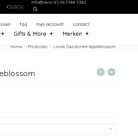
info@sknz.nl
|
06 5188 5382
€
0.00
ussen
faq
mijn account
contact
Gifts & More
Merken
Home
>
Producten
>
Loveli Deodorant Appleblossom
leblossom