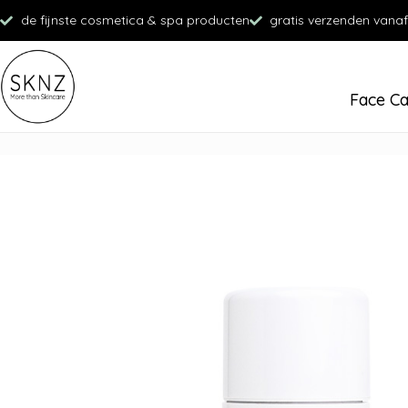
de fijnste cosmetica & spa producten
gratis verzenden vanaf
Face C