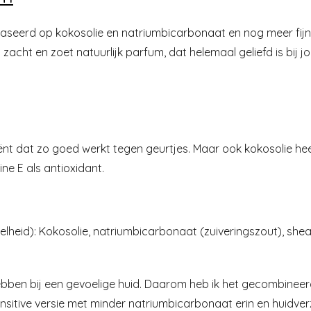
baseerd op kokosolie en natriumbicarbonaat en nog meer fijne 
cht en zoet natuurlijk parfum, dat helemaal geliefd is bij jo
iënt dat zo goed werkt tegen geurtjes. Maar ook kokosolie he
ne E als antioxidant.
lheid): Kokosolie, natriumbicarbonaat (zuiveringszout), shea
ebben bij een gevoelige huid. Daarom heb ik het gecombinee
sensitive versie met minder natriumbicarbonaat erin en huidv