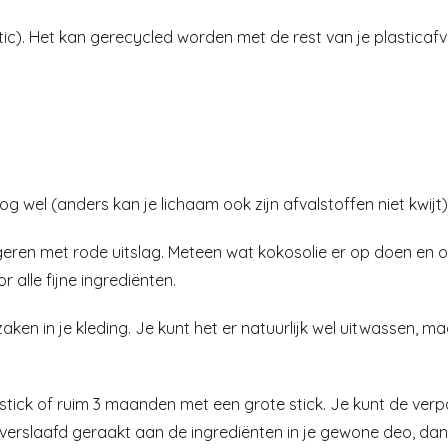
c). Het kan gerecycled worden met de rest van je plasticafva
g wel (anders kan je lichaam ook zijn afvalstoffen niet kwijt),
ageren met rode uitslag. Meteen wat kokosolie er op doen en 
r alle fijne ingrediënten.
ken in je kleding. Je kunt het er natuurlijk wel uitwassen, m
ick of ruim 3 maanden met een grote stick. Je kunt de verpak
t verslaafd geraakt aan de ingrediënten in je gewone deo, dan k