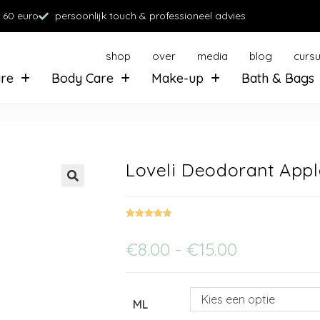
 60 euro
persoonlijk touch & professioneel advies
shop
over
media
blog
curs
are
Body Care
Make-up
Bath & Bags
Loveli Deodorant App
Gewaardeerd
3
5.00
op 5
€
8.00
-
€
15.00
gebaseerd
op
klant
waarderinge
n
Kies een optie
ML