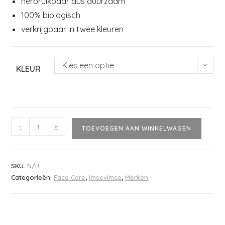
herbruikbaar dus duurzaam
100% biologisch
verkrijgbaar in twee kleuren
Kies een optie
KLEUR
-
+
TOEVOEGEN AAN WINKELWAGEN
SKU:
N/B
Categorieën:
Face Care
,
Imsevimse
,
Merken