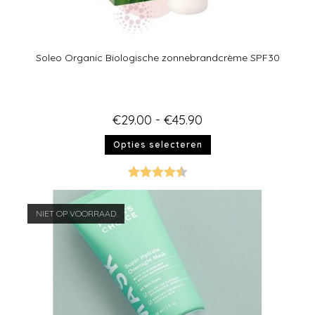
Soleo Organic Biologische zonnebrandcrème SPF30
€
29.00
-
€
45.90
Opties selecteren
Gewaardee
rd
4.50
uit
NIET OP VOORRAAD
5