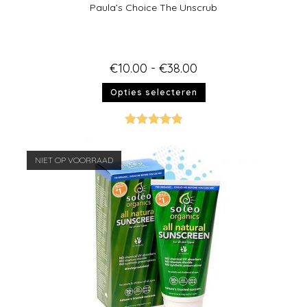
Paula’s Choice The Unscrub
€
10.00
-
€
38.00
Opties selecteren
Gewaardeer
d
5.00
uit 5
NIET OP VOORRAAD