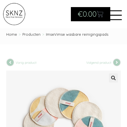
€
0.00
Home
>
Producten
>
ImseVimse wasbare reinigingspads
Vorig product
Volgend product