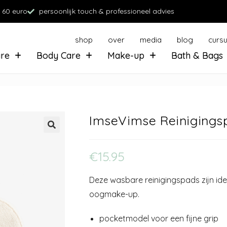
 60 euro
persoonlijk touch & professioneel advies
shop
over
media
blog
curs
are
Body Care
Make-up
Bath & Bags
ImseVimse Reinigings
€
15.95
Deze wasbare reinigingspads zijn ide
oogmake-up.
pocketmodel voor een fijne grip