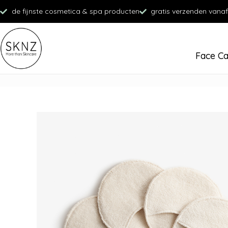
de fijnste cosmetica & spa producten
gratis verzenden vanaf
Face C