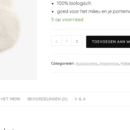
100% biologisch
goed voor het milieu en je porte
5 op voorraad
-
+
TOEVOEGEN AAN W
Categorieën:
Accessoires
,
Imsevimse
,
Make
 HET MERK
BEOORDELINGEN (0)
V & A