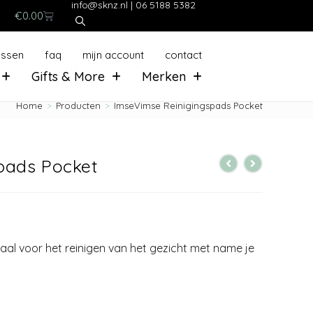
info@sknz.nl
|
06 5188 5382
€
0.00
ussen
faq
mijn account
contact
Gifts & More
Merken
Home
>
Producten
>
ImseVimse Reinigingspads Pocket
pads Pocket
aal voor het reinigen van het gezicht met name je