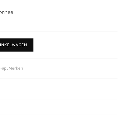
monnee
INKELWAGEN
-up
,
Merken