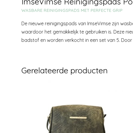
ImseVimse Reinigingspads Po
WASBARE REINIGINGSPADS MET PERFECTE GRIP
De nieuwe reinigingspads van ImseVimse zijn wasba
waardoor het gemakkelijk te gebruiken is. Deze ni
badstof en worden verkocht in een set van 5. Door 
Gerelateerde producten