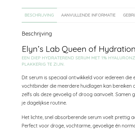
BESCHRIJVING
AANVULLENDE INFORMATIE
GEBR
Beschrijving
Elyn’s Lab Queen of Hydratio
EEN DIEP HYDRATEREND SERUM MET 1% HYALURONZ
PLAKKERIG TE ZIJN.
Dit serum is speciaal ontwikkeld voor iedereen die
vochtbinder die meerdere huidlagen kan bereiken o
zelfs als deze gevoelig of droog aanvoelt. Samen g
je dagelijkse routine.
Het lichte, snel absorberende serum voelt prettig aa
Perfect voor droge, vochtarme, gevoelige én norma