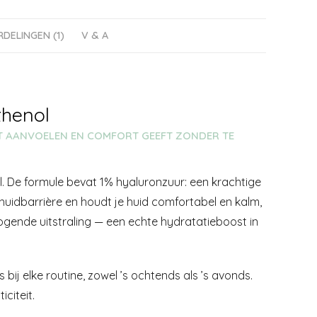
DELINGEN (1)
V & A
thenol
AT AANVOELEN EN COMFORT GEEFT ZONDER TE
l. De formule bevat 1% hyaluronzuur: een krachtige
uidbarrière en houdt je huid comfortabel en kalm,
 ogende uitstraling — een echte hydratatieboost in
bij elke routine, zowel ’s ochtends als ’s avonds.
citeit.