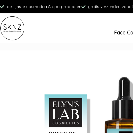
de fijnste cosmetica & spa producten
gratis verzenden vanaf
Face C