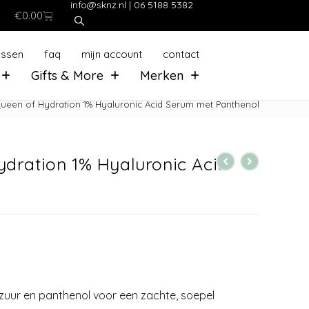
info@sknz.nl
|
06 5188 5382
€
0.00
ussen
faq
mijn account
contact
Gifts & More
Merken
Queen of Hydration 1% Hyaluronic Acid Serum met Panthenol
ydration 1% Hyaluronic Acid
uur en panthenol voor een zachte, soepel