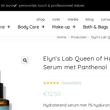
 60 euro
persoonlijk touch & professioneel advies
shop
over
media
blog
curs
are
Body Care
Make-up
Bath & Bags
Home
>
Producten
>
Elyn’s Lab 
Elyn’s Lab Queen of H
Serum met Panthenol
1
beoordeling
Gewaardeerd
1
€
12.50
5.00
op 5
gebaseerd
op
klant
Hydraterend serum met 1% hyaluronz
waardering