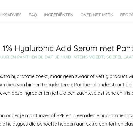
UIKSADVIES
FAQ
INGREDIËNTEN
OVER HET MERK
BEOOR
n 1% Hyaluronic Acid Serum met Pan
UUR EN PANTHENOL DAT JE HUID INTENS VOEDT, SOEPEL LA
 extra hydratatie zoekt, maar geen zwaar of vettig product wi
m diep van binnen te hydrateren. Panthenol ondersteunt de h
even deze ingrediënten je huid een zachte, elastische en fris
n onder je moisturizer of SPF en is een ideale hydratatiebasis 
le huidtypes die behoefte hebben aan extra comfort en elasti