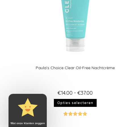
Paula’s Choice Clear Oil-Free Nachtcrème
€
14.00
-
€
37.00
Opties selecteren
Gewaardeer
Wat onze klanten zeggen