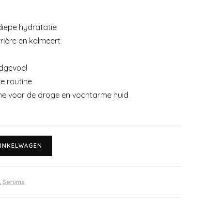
iepe hydratatie
rière en kalmeert
idgevoel
re routine
me voor de droge en vochtarme huid.
INKELWAGEN
,
Serums