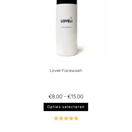
Loveli Facewash
€
8.00
-
€
15.00
Opties selecteren
Gewaardeer