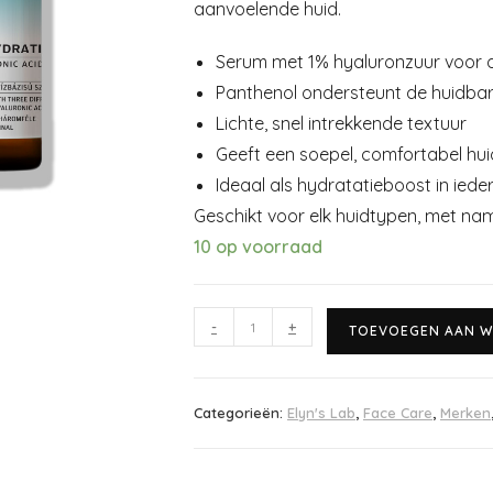
aanvoelende huid.
Serum met 1% hyaluronzuur voor d
Panthenol ondersteunt de huidbar
Lichte, snel intrekkende textuur
Geeft een soepel, comfortabel hu
Ideaal als hydratatieboost in iede
Geschikt voor elk huidtypen, met na
10 op voorraad
-
+
TOEVOEGEN AAN W
Categorieën:
Elyn's Lab
,
Face Care
,
Merken