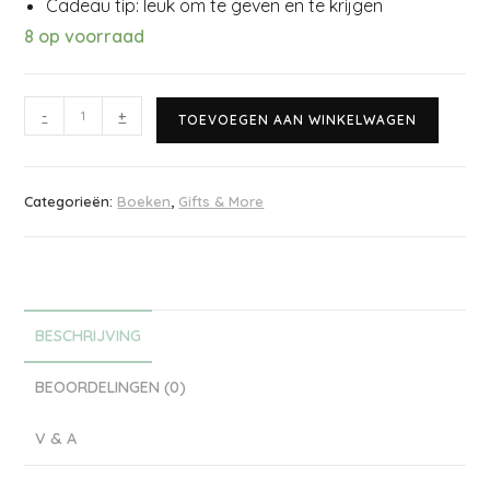
Cadeau tip: leuk om te geven en te krijgen
8 op voorraad
-
+
TOEVOEGEN AAN WINKELWAGEN
Categorieën:
Boeken
,
Gifts & More
BESCHRIJVING
BEOORDELINGEN (0)
V & A