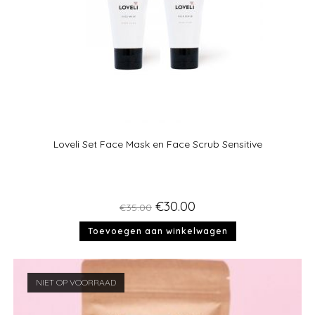
Loveli Set Face Mask en Face Scrub Sensitive
€
30.00
€
35.00
Toevoegen aan winkelwagen
NIET OP VOORRAAD