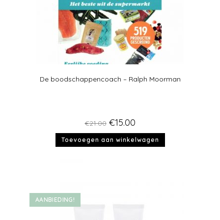
De boodschappencoach – Ralph Moorman
€
15.00
€
21.00
Toevoegen aan winkelwagen
AANBIEDING!