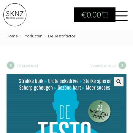
€
0.00
Home
>
Producten
>
De Testofactor
Vorig product
Volgend product