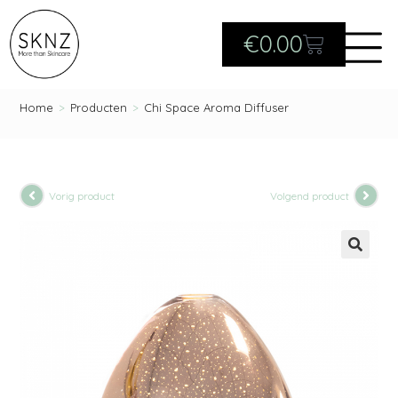
€
0.00
Home
>
Producten
>
Chi Space Aroma Diffuser
Vorig product
Volgend product