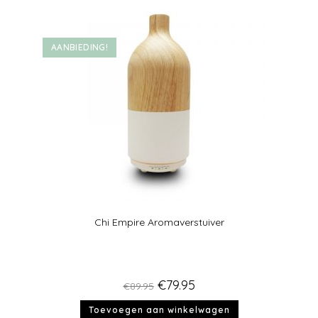
AANBIEDING!
Chi Empire Aromaverstuiver
€
79.95
€
89.95
Toevoegen aan winkelwagen