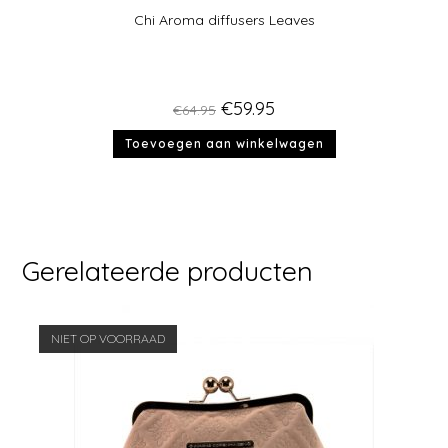
Chi Aroma diffusers Leaves
€
59.95
€
64.95
Toevoegen aan winkelwagen
Gerelateerde producten
NIET OP VOORRAAD