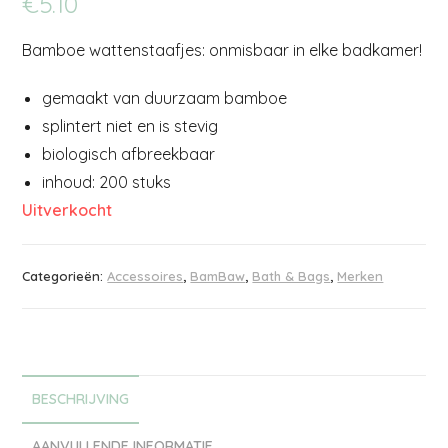
€
5.10
Bamboe wattenstaafjes: onmisbaar in elke badkamer!
gemaakt van duurzaam bamboe
splintert niet en is stevig
biologisch afbreekbaar
inhoud: 200 stuks
Uitverkocht
Categorieën:
Accessoires
,
BamBaw
,
Bath & Bags
,
Merken
BESCHRIJVING
AANVULLENDE INFORMATIE