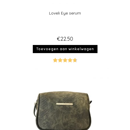
Loveli Eye serum
€
22.50
Toevoegen aan winkelwagen
Gewaardeer
d
4.75
uit 5