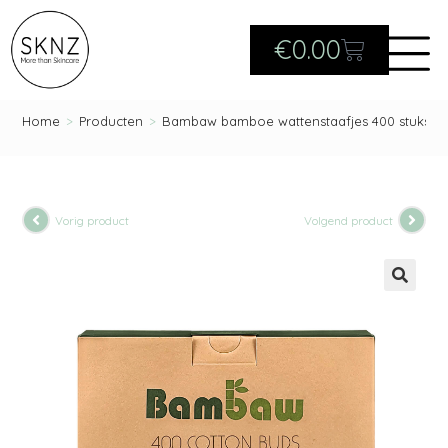
€
0.00
Home
>
Producten
>
Bambaw bamboe wattenstaafjes 400 stuks
Vorig product
Volgend product