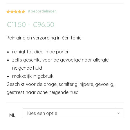
8
beoordelingen
Gewaardeerd
1
€
11.50
-
€
96.50
5.00
op 5
gebaseerd
op
klant
Reiniging en verzorging in één tonic.
waardering
reinigt tot diep in de poriën
zelfs geschikt voor de gevoelige naar allergie
neigende huid
makkelijk in gebruik
Geschikt voor de droge, schilferig, rijpere, gevoelig,
gestrest naar acne neigende huid
Kies een optie
ML