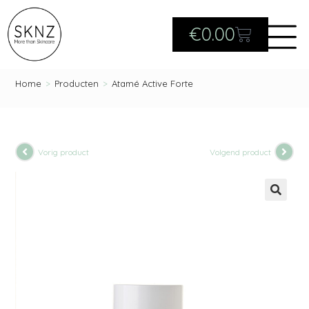
€
0.00
Home
>
Producten
>
Atamé Active Forte
Vorig product
Volgend product