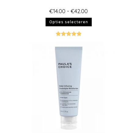
€
14.00
-
€
42.00
Opties selecteren
Gewaardeer
d
5.00
uit 5