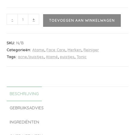
-
+
TOEVOEGEN AAN WINKELWAGEN
SKU:
N/B
Categorieën:
Atame
,
Face Care
,
Merken
,
Reiniger
Tags:
acne/puistjes
,
Atamé
,
puistjes
,
Tonic
BESCHRIJVING
GEBRUIKSADVIES
INGREDIËNTEN