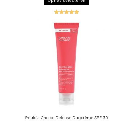
Opties selecteren
Gewaardeer
d
5.00
uit 5
Paula’s Choice Defense Dagcrème SPF 30