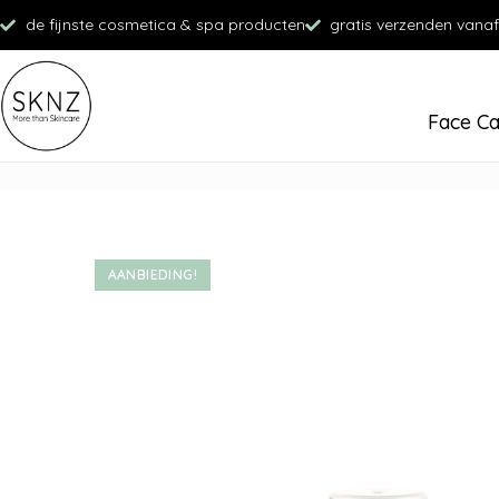
de fijnste cosmetica & spa producten
gratis verzenden vanaf
Face C
AANBIEDING!