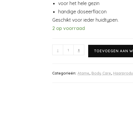
voor het hele gezin
handige doseerflacon
Geschikt voor ieder huidtypen.
2 op voorraad
-
+
TOEVOEGEN AAN W
Categorieën:
Atame
,
Body Care
,
Haarprodu