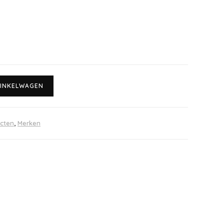
INKELWAGEN
cten
,
Merken