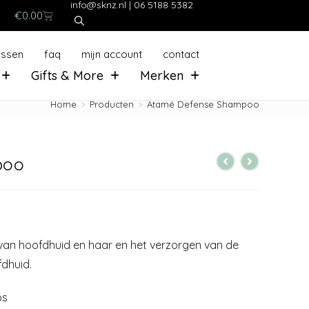
info@sknz.nl
|
06 5188 5382
€
0.00
ussen
faq
mijn account
contact
Gifts & More
Merken
Home
>
Producten
>
Atamé Defense Shampoo
poo
van hoofdhuid en haar en het verzorgen van de
fdhuid.
os