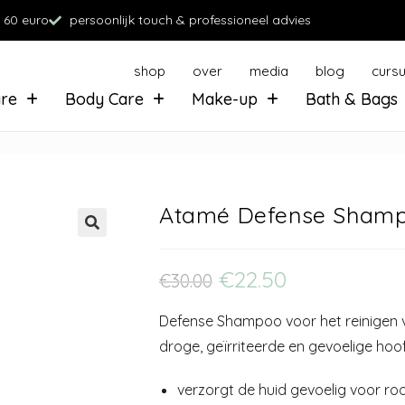
 60 euro
persoonlijk touch & professioneel advies
shop
over
media
blog
curs
are
Body Care
Make-up
Bath & Bags
Atamé Defense Sham
€
22.50
€
30.00
Defense Shampoo voor het reinigen 
droge, geïrriteerde en gevoelige hoo
verzorgt de huid gevoelig voor ro