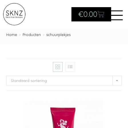
€
0.00
Home
>
Producten
>
schuurplekjes
Standaard sortering