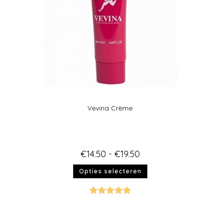
Vevina Crème
€
14.50
-
€
19.50
Opties selecteren
Gewaardeer
d
5.00
uit 5