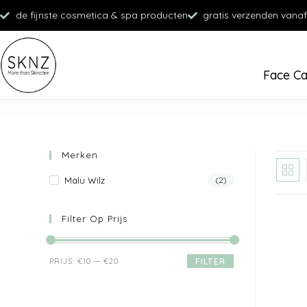
de fijnste cosmetica & spa producten
gratis verzenden vanaf
Face C
Merken
Malu Wilz
(2)
Filter Op Prijs
PRIJS:
€10
—
€20
FILTER