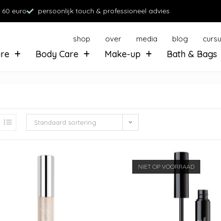
 60 euro
persoonlijk touch & professioneel advies
shop
over
media
blog
curs
are
Body Care
Make-up
Bath & Bags
Standaard sortering
NIET OP VOORRAAD