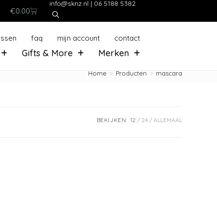
info@sknz.nl
|
06 5188 5382
€
0.00
ussen
faq
mijn account
contact
Gifts & More
Merken
Home
>
Producten
>
mascara
BEKIJKEN:
12
24
ALLEMAAL