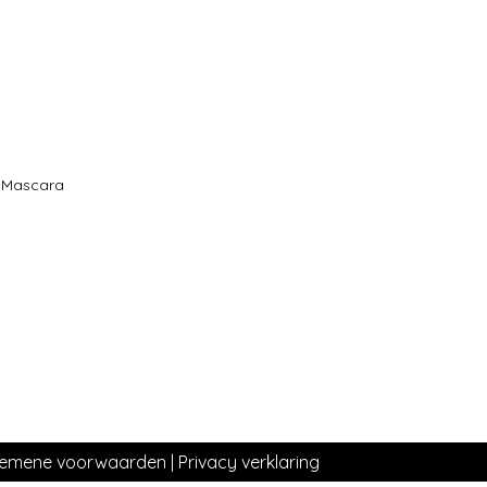
t Mascara
gemene voorwaarden
|
Privacy verklaring