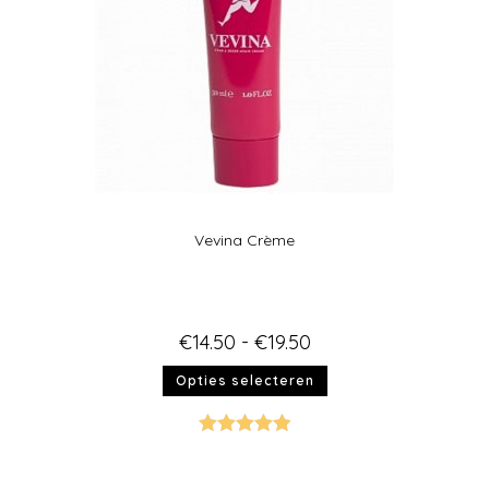
Vevina Crème
€
14.50
-
€
19.50
Opties selecteren
Gewaardeer
d
5.00
uit 5