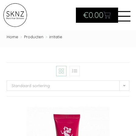
€
0.00
Home
>
Producten
>
irritatie
Standaard sortering