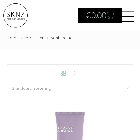
€
0.00
Home
>
Producten
>
Aanbieding
Standaard sortering