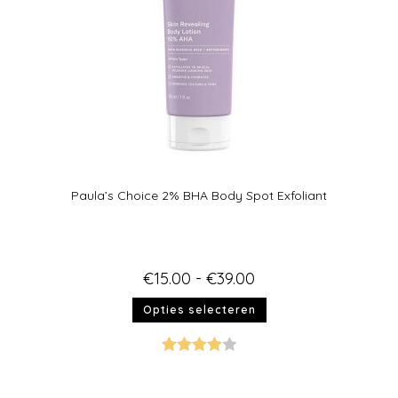
Paula’s Choice 2% BHA Body Spot Exfoliant
€
15.00
-
€
39.00
Opties selecteren
Gewaarde
erd
4.00