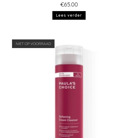
€
65.00
Lees verder
NIET OP VOORRAAD