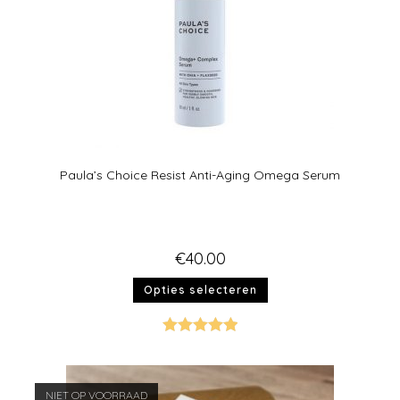
Paula’s Choice Resist Anti-Aging Omega Serum
€
40.00
Opties selecteren
Gewaardeer
d
5.00
uit 5
NIET OP VOORRAAD