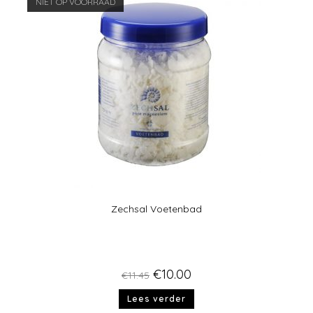
NIET OP VOORRAAD
Zechsal Voetenbad
€
10.00
€
11.45
Lees verder