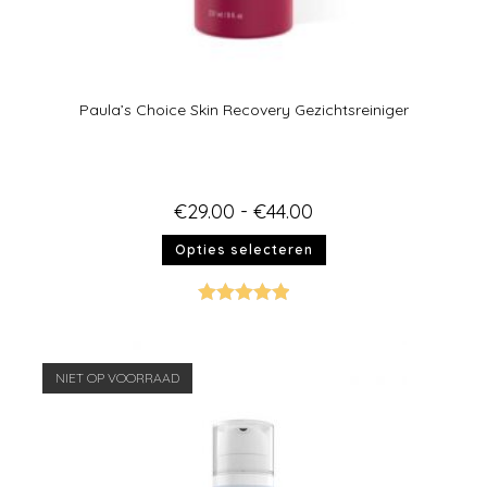
Paula’s Choice Skin Recovery Gezichtsreiniger
€
29.00
-
€
44.00
Opties selecteren
Gewaardeer
d
5.00
uit 5
NIET OP VOORRAAD