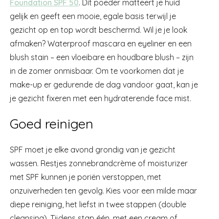
Foundation SPF 50
. Dit poeder matteert je huid
gelijk en geeft een mooie, egale basis terwijl je
gezicht op en top wordt beschermd. Wil je je look
afmaken? Waterproof mascara en eyeliner en een
blush stain – een vloeibare en houdbare blush – zijn
in de zomer onmisbaar. Om te voorkomen dat je
make-up er gedurende de dag vandoor gaat, kan je
je gezicht fixeren met een hydraterende face mist.
Goed reinigen
SPF moet je elke avond grondig van je gezicht
wassen. Restjes zonnebrandcrème of moisturizer
met SPF kunnen je poriën verstoppen, met
onzuiverheden ten gevolg. Kies voor een milde maar
diepe reiniging, het liefst in twee stappen (double
cleansing). Tijdens stap één, met een cream of