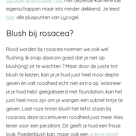
Lycogel Breathable Tint
, met dezelfde kalmerende
eigenschappen maar iets minder dekkend. Je leest
hier
alle pluspunten van Lycogel.
Blush bij rosacea?
Rood worden bij rosacea noemen we ook wel
flushing. Ik snap daarom goed dat je niet op
blush(ing) zit te wachten ? Maar door de juiste tint
blush te kiezen, kan je je huid juist heel mooi diepte
geven én valt roodheid echt niet extra op. Wanneer
je je huid hebt geëgaliseerd met foundation, kan het
juist heel mooi zijn om je wangen een subtiel tintje te
geven. Laat roze tinten blush het liefst staan bij
rosacea; deze accentueren roodheid juist meer. Kies
liever voor een perziktint. Dit geeft je huid een frisse
look. Poederblush kan, maar ook een
crème blush