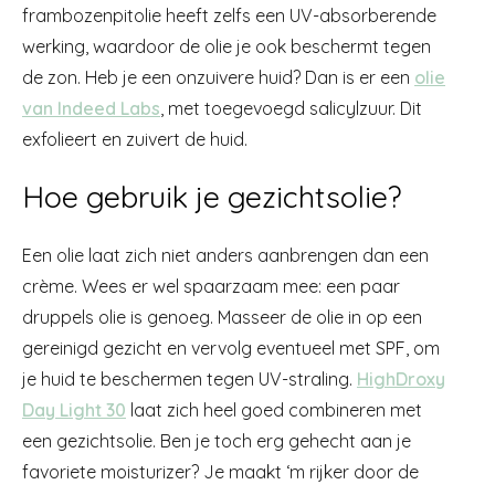
frambozenpitolie heeft zelfs een UV-absorberende
werking, waardoor de olie je ook beschermt tegen
de zon. Heb je een onzuivere huid? Dan is er een
olie
van Indeed Labs
, met toegevoegd salicylzuur. Dit
exfolieert en zuivert de huid.
Hoe gebruik je gezichtsolie?
Een olie laat zich niet anders aanbrengen dan een
crème. Wees er wel spaarzaam mee: een paar
druppels olie is genoeg. Masseer de olie in op een
gereinigd gezicht en vervolg eventueel met SPF, om
je huid te beschermen tegen UV-straling.
HighDroxy
Day Light 30
laat zich heel goed combineren met
een gezichtsolie. Ben je toch erg gehecht aan je
favoriete moisturizer? Je maakt ‘m rijker door de