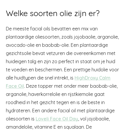
Welke soorten olie zijn er?
De meeste facial oils bevatten een mix van
plantaardige oliesoorten, zoals jojobaolie, arganolie,
avocado-olie en baobab-olie. Een plantaardige
gezichtsolie bevat vetzuren die overeenkomen met
huideigen talg en zijn zo perfect in staat om je huid
te voeden en beschermen. Een prettige huidolie voor
alle huidtypen die snel intrekt, is
HighDroxy Calm
Face Oil
. Deze topper met onder meer baobab-olie,
arganolie, haverkorrelolie en rijstkiemolie gaat
roodheid in het gezicht tegen en is de beste in
hydrateren. Een andere facial oil met plantaardige
oliesoorten is
Loveli Face Oil Day
, vol jojobaolie,
amandelolie, vitamine E en squalaan. De