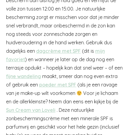
bescherm dan alsnog je huid goed en vermijdt de
volle zon tussen 12:00 en 15:00. Je natuurlijke
bescherming zorgt er misschien voor dat je minder
snel verbrandt, maar onbeschermd in de zon kan
nog steeds voor zonneschade zorgen en
huidveroudering in de hand werken. Gebruik dus
dagelijks een
dagcrème met SPF
(dit is
mijn
favoriet
) en wanneer je later op de dag nog een
terrasje opduikt – hopelijk kan dat snel weer – of een
fijne wandeling
maakt, smeer dan nog even extra
of gebruik een
poeder met SPF
(als je een ravage
van je make-up wilt voorkomen
Voor je lichaam
en de allerkleinste? Neem dan eens een kijkje bij de
Sun Cream van Loveli
. Deze natuurlijke
zonbeschermingscrème met een minerale SPF is
parfumvrij en geschikt voor het hele gezin (inclusief