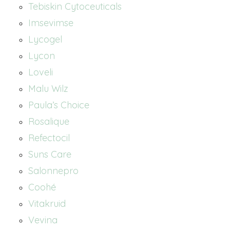
Tebiskin Cytoceuticals
Imsevimse
Lycogel
Lycon
Loveli
Malu Wilz
Paula’s Choice
Rosalique
Refectocil
Suns Care
Salonnepro
Coohé
Vitakruid
Vevina