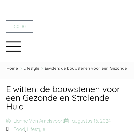
€
0.00
Home
>
Lifestyle
>
Eiwitten: de bouwstenen voor een Gezonde en 
Eiwitten: de bouwstenen voor
een Gezonde en Stralende
Huid
Lianne Van Amelsvoort
augustus 16, 2024
Food
,
Lifestyle