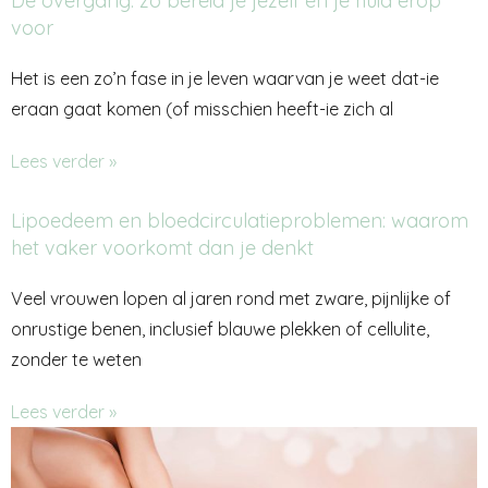
De overgang: zo bereid je jezelf en je huid erop
voor
Het is een zo’n fase in je leven waarvan je weet dat-ie
eraan gaat komen (of misschien heeft-ie zich al
Lees verder »
Lipoedeem en bloedcirculatieproblemen: waarom
het vaker voorkomt dan je denkt
Veel vrouwen lopen al jaren rond met zware, pijnlijke of
onrustige benen, inclusief blauwe plekken of cellulite,
zonder te weten
Lees verder »