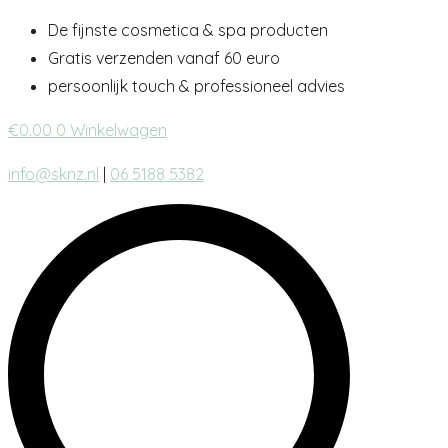
Ga
De fijnste cosmetica & spa producten
naar
Gratis verzenden vanaf 60 euro
inhoud
persoonlijk touch & professioneel advies
€
0.00
0
Winkelwagen
info@sknz.nl
|
06 5188 5382