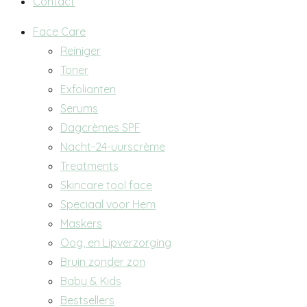
Contact
Main
Face Care
Menu
Reiniger
Toner
Exfolianten
Serums
Dagcrèmes SPF
Nacht-24-uurscrème
Treatments
Skincare tool face
Speciaal voor Hem
Maskers
Oog, en Lipverzorging
Bruin zonder zon
Baby & Kids
Bestsellers