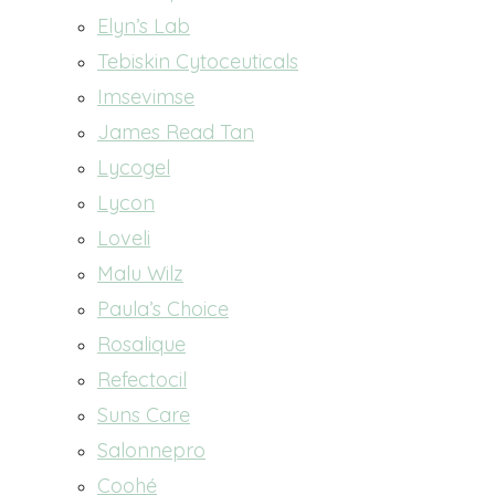
Elyn’s Lab
Tebiskin Cytoceuticals
Imsevimse
James Read Tan
Lycogel
Lycon
Loveli
Malu Wilz
Paula’s Choice
Rosalique
Refectocil
Suns Care
Salonnepro
Coohé