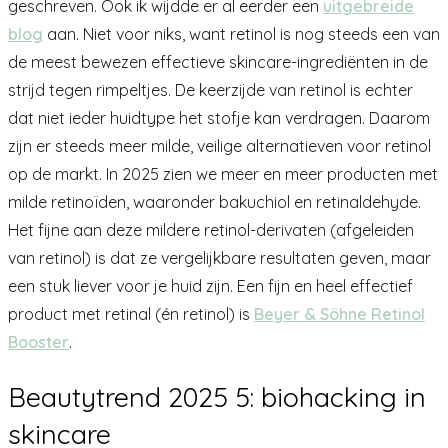
geschreven. Ook ik wijdde er al eerder een
uitgebreide
blog
aan. Niet voor niks, want retinol is nog steeds een van
de meest bewezen effectieve skincare-ingrediënten in de
strijd tegen rimpeltjes. De keerzijde van retinol is echter
dat niet ieder huidtype het stofje kan verdragen. Daarom
zijn er steeds meer milde, veilige alternatieven voor retinol
op de markt. In 2025 zien we meer en meer producten met
milde retinoïden, waaronder bakuchiol en retinaldehyde.
Het fijne aan deze mildere retinol-derivaten (afgeleiden
van retinol) is dat ze vergelijkbare resultaten geven, maar
een stuk liever voor je huid zijn. Een fijn en heel effectief
product met retinal (én retinol) is
Beyer & Söhne Retinol
Booster
.
Beautytrend 2025 5: biohacking in
skincare