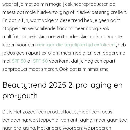
waarbij je met zo min mogelijk skincareproducten de
meest optimale huidverzorging of huidverbetering creëert.
En dat is fijn, want volgens deze trend heb je geen acht
stappen en verschillende flacons meer nodig. Ook
multifunctionele skincare valt onder skinimalism. Door te
kiezen voor een
reiniger die tegelijkertijd exfolieert
, heb
je dus geen apart exfoliant meer nodig. En een dagcrème
met
SPF 30
of
SPF 50
voorkomt dat je nog een apart
zonproduct moet smeren. Ook dat is minimalisme!
Beautytrend 2025 2: pro-aging en
pro-youth
Dit is niet zozeer een productfocus, maar een focus
benadering: we stappen af van anti-aging, maar gaan toe
naar pro-aging. Met andere woorden: we proberen