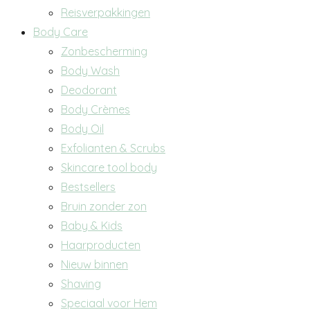
Reisverpakkingen
Body Care
Zonbescherming
Body Wash
Deodorant
Body Crèmes
Body Oil
Exfolianten & Scrubs
Skincare tool body
Bestsellers
Bruin zonder zon
Baby & Kids
Haarproducten
Nieuw binnen
Shaving
Speciaal voor Hem