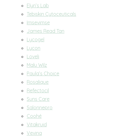
Elyn’s Lab
Tebiskin Cytoceuticals
Imsevimse
James Read Tan
Lycogel
Lycon
Loveli
Malu Wilz
Paula’s Choice
Rosalique
Refectocil
Suns Care
Salonnepro
Coohé
Vitakruid
Vevina