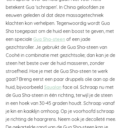
betekent Gua ‘schrapen’. In China geloofden ze
eeuwen geleden al dat deze massagetechniek
klachten kon verhelpen. Tegenwoordig wordt Gua
Sha toegepast om de huid een boost te geven, met
een speciale
Gua Sha-steen
of een jade
gezichtsroller. Je gebruikt de Gua Sha-steen van
Coohé in combinatie met gezichtsolie; dan kan je de
steen het beste over de huid masseren, zonder
stroefheid. Hoe je met de Gua Sha-steen te werk
gaat? Breng eerst een paar druppels olie aan op de
huid, bijvoorbeeld
Squalan
face oil. Schraap nu met
de Gua Sha-steen in één richting, terwijl je de steen
in een hoek van 30-45 graden houdt. Schraap vanaf
je kin en kaaklijn omhoog. Op je voorhoofd schraap
je richting de haargrens. Neem ook je decolleté mee.
De gekartelde rand van de Gua Sha-steen kan je