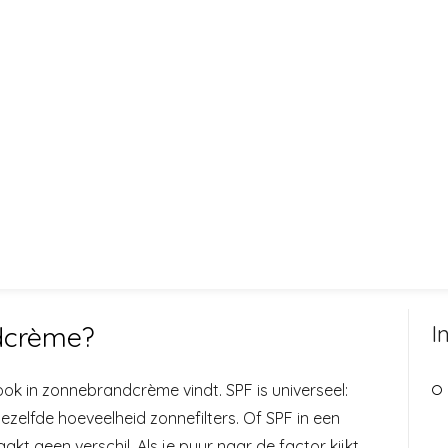
I
dcrème?
ok in zonnebrandcrème vindt. SPF is universeel:
zelfde hoeveelheid zonnefilters. Of SPF in een
 geen verschil. Als je puur naar de factor kijkt,