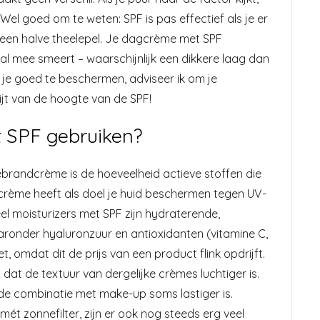
el goed om te weten: SPF is pas effectief als je er
 een halve theelepel. Je dagcrème met SPF
aal mee smeert – waarschijnlijk een dikkere laag dan
je goed te beschermen, adviseer ik om je
jt van de hoogte van de SPF!
 SPF gebruiken?
brandcrème is de hoeveelheid actieve stoffen die
rème heeft als doel je huid beschermen tegen UV-
el moisturizers met SPF zijn hydraterende,
ronder hyaluronzuur en antioxidanten (vitamine C,
 omdat dit de prijs van een product flink opdrijft.
at de textuur van dergelijke crèmes luchtiger is.
e combinatie met make-up soms lastiger is.
mét zonnefilter, zijn er ook nog steeds erg veel