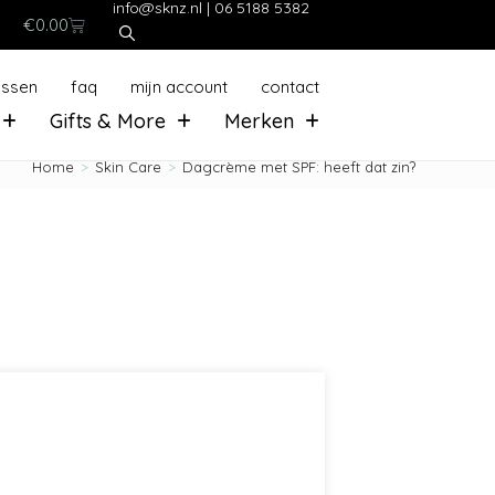
info@sknz.nl
|
06 5188 5382
€
0.00
ussen
faq
mijn account
contact
Gifts & More
Merken
Home
>
Skin Care
>
Dagcrème met SPF: heeft dat zin?