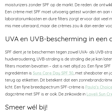
moisturizers zonder SPF op de markt. De reden: de ontwikk
Een crème met SPF moet uitvoerig getest worden en aan v
laboratoriumkosten en dure filters zorgt ervoor dat veel m
mis mee uiteraard, maar die crèmes zou ik dan eerder vo
UVA en UVB-bescherming in een
SPF dient je te beschermen tegen zowel UVA- als UVB-stral
huidveroudering, UVB-straling is de straling die je kan l
filters moeten bevatten – dat is niet altijd zo. Een fijne S
ingrediënten is
Suns Care Day SPF 30
, met sheaboter en j
terug op etiketten. Dit betekent dat een zonnebrandcrèm
licht. Een fijne breedspectrum SPF-crème is
Paula’s Choice
dagcrème met SPF is er ook. De zinkoxide in
Loveli Sun C
Smeer wél bij!