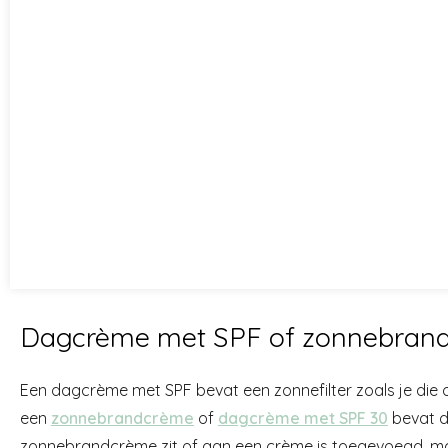
Dagcrème met SPF of zonnebran
Een dagcrème met SPF bevat een zonnefilter zoals je die o
een
zonnebrandcrème
of
dagcrème met SPF 30
bevat de
zonnebrandcrème zit of aan een crème is toegevoegd, maakt