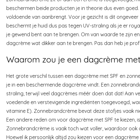
beschermen beide producten je in theorie dus even goed. W
voldoende van aanbrengt. Voor je gezicht is dit ongeveer
beschermt je huid dus pas tegen UV-straling als je er roy
je gewend bent aan te brengen. Om van waarde te zijn en 
dagcrème wat dikker aan te brengen. Pas dan heb je profi
Waarom zou je een dagcrème met
Het grote verschil tussen een dagcrème met SPF en zonne
je in een beschermende dagcrème vindt. Een zonnebrandc
straling, terwijl veel dagcrèmes méér doen dat dat! Aan ve
voedende en verstevigende ingrediënten toegevoegd, waa
vitamine E). Zonnebrandcrème bevat deze stofjes vaak niet,
Een andere reden om voor dagcrème met SPF te kiezen, is d
Zonnebrandcrème is vaak toch wat voller, waardoor ook d
Hoewel ik persoonlijk altijd zou kiezen voor een dagcrème 