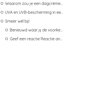
Waarom zou je een dagcrème met SPF gebruiken?
UVA en UVB-bescherming in een dagcrème
Smeer wél bij!
Benieuwd waar jij de voorkeur aan geeft: zonnebrandcrème of een dagcrème met SPF. Laat je het me weten?
Geef een reactie Reactie annuleren