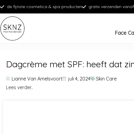
de fijnste cosmetica & spa producten
gratis verzenden vanaf
Face C
Dagcrème met SPF: heeft dat zi
Lianne Van Amelsvoort
juli 4, 2024
Skin Care
Lees verder..