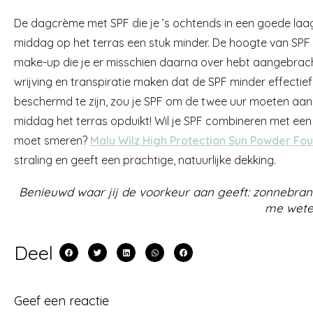
De dagcrème met SPF die je ’s ochtends in een goede laa
middag op het terras een stuk minder. De hoogte van SPF
make-up die je er misschien daarna over hebt aangebrach
wrijving en transpiratie maken dat de SPF minder effecti
beschermd te zijn, zou je SPF om de twee uur moeten aanbr
middag het terras opduikt! Wil je SPF combineren met een 
moet smeren?
Malu Wilz High Protection Sun Powder Fo
straling en geeft een prachtige, natuurlijke dekking.
Benieuwd waar jij de voorkeur aan geeft: zonnebra
me wete
Deel
Geef een reactie