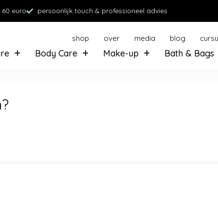
 60 euro
persoonlijk touch & professioneel advies
shop
over
media
blog
curs
are
Body Care
Make-up
Bath & Bags
n?