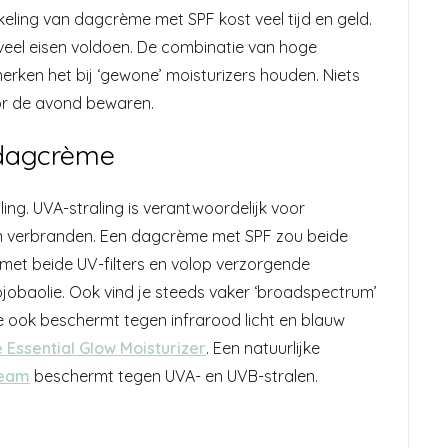
eling van dagcrème met SPF kost veel tijd en geld.
eel eisen voldoen. De combinatie van hoge
erken het bij ‘gewone’ moisturizers houden. Niets
or de avond bewaren.
 dagcrème
ing. UVA-straling is verantwoordelijk voor
aten verbranden. Een dagcrème met SPF zou beide
PF met beide UV-filters en volop verzorgende
ojobaolie. Ook vind je steeds vaker ‘broadspectrum’
e ook beschermt tegen infrarood licht en blauw
 Essential Glow Moisturizer
. Een natuurlijke
ream
beschermt tegen UVA- en UVB-stralen.