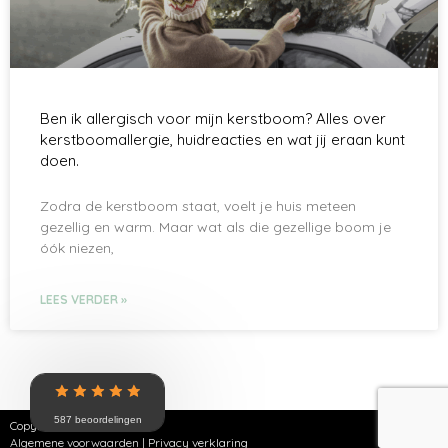
Ben ik allergisch voor mijn kerstboom? Alles over
kerstboomallergie, huidreacties en wat jij eraan kunt
doen.
Zodra de kerstboom staat, voelt je huis meteen
gezellig en warm. Maar wat als die gezellige boom je
óók niezen,
LEES VERDER »
587 beoordelingen
Copyright © 2026 | SKNZ
Algemene voorwaarden
|
Privacy verklaring